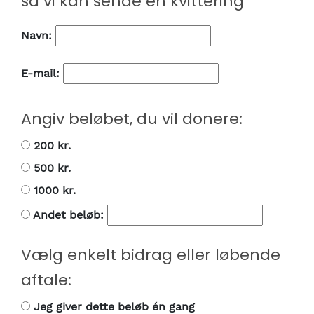
så vi kan sende en kvittering
Navn:
E-mail:
Angiv beløbet, du vil donere:
200 kr.
500 kr.
1000 kr.
Andet beløb:
Vælg enkelt bidrag eller løbende
aftale:
Jeg giver dette beløb én gang