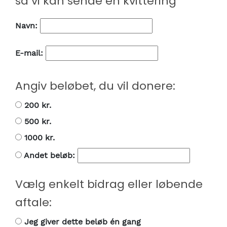
så vi kan sende en kvittering
Navn:
E-mail:
Angiv beløbet, du vil donere:
200 kr.
500 kr.
1000 kr.
Andet beløb:
Vælg enkelt bidrag eller løbende
aftale:
Jeg giver dette beløb én gang