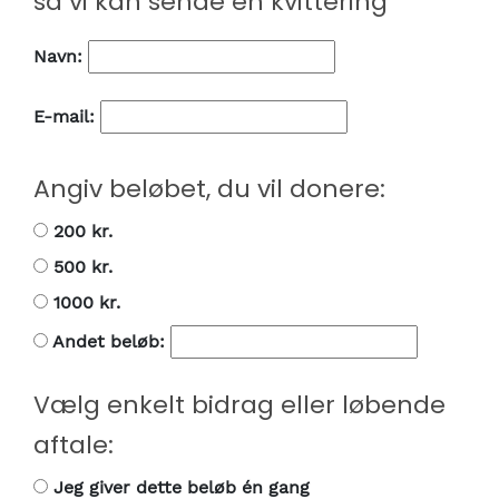
så vi kan sende en kvittering
Navn:
E-mail:
Angiv beløbet, du vil donere:
200 kr.
500 kr.
1000 kr.
Andet beløb:
Vælg enkelt bidrag eller løbende
aftale:
Jeg giver dette beløb én gang