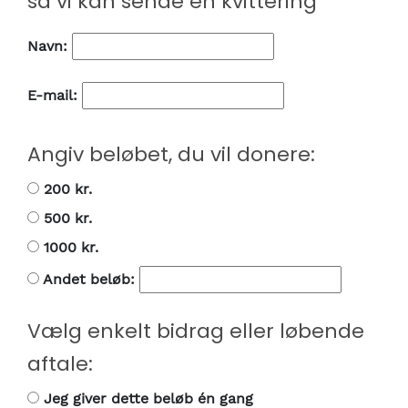
så vi kan sende en kvittering
Navn:
E-mail:
Angiv beløbet, du vil donere:
200 kr.
500 kr.
1000 kr.
Andet beløb:
Vælg enkelt bidrag eller løbende
aftale:
Jeg giver dette beløb én gang