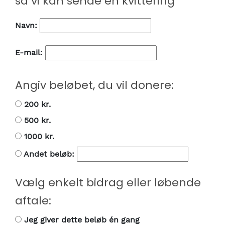
så vi kan sende en kvittering
Navn:
E-mail:
Angiv beløbet, du vil donere:
200 kr.
500 kr.
1000 kr.
Andet beløb:
Vælg enkelt bidrag eller løbende
aftale:
Jeg giver dette beløb én gang