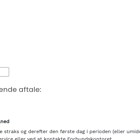
ende aftale:
ned
ke straks og derefter den første dag i perioden (eller umidd
rvice eller ved at kontakte Forbundskontoret.