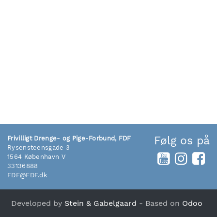
Følg os på
Frivilligt Drenge- og Pige-Forbund, FDF
Rysensteensgade 3
1564 København V
33136888
FDF@FDF.dk
Developed by
Stein & Gabelgaard
- Based on
Odoo