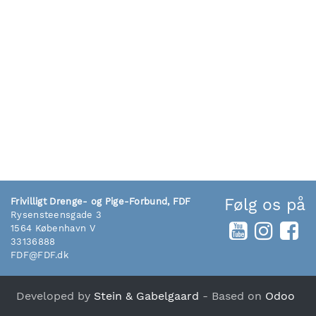
Følg os på
Frivilligt Drenge- og Pige-Forbund, FDF
Rysensteensgade 3
1564 København V
33136888
FDF@FDF.dk
Developed by
Stein & Gabelgaard
- Based on
Odoo