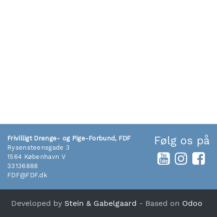
Følg os på
Frivilligt Drenge- og Pige-Forbund, FDF
Rysensteensgade 3
1564 København V
33136888
FDF@FDF.dk
Developed by
Stein & Gabelgaard
- Based on
Odoo