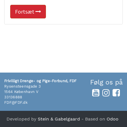
Fortsæt
Følg os på
Frivilligt Drenge- og Pige-Forbund, FDF
Rysensteensgade 3
1564 København V
33136888
FDF@FDF.dk
Developed by
Stein & Gabelgaard
- Based on
Odoo