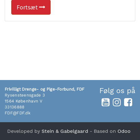
Fortsæt
Følg os på
Frivilligt Drenge- og Pige-Forbund, FDF
Rysensteensgade 3
1564 København V
33136888
FDF@FDF.dk
Developed by
Stein & Gabelgaard
- Based on
Odoo