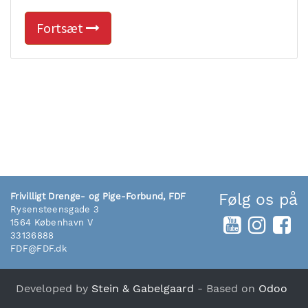
Fortsæt
Følg os på
Frivilligt Drenge- og Pige-Forbund, FDF
Rysensteensgade 3
1564 København V
33136888
FDF@FDF.dk
Developed by
Stein & Gabelgaard
- Based on
Odoo