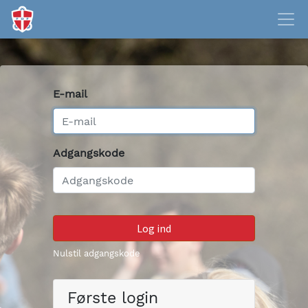
E-mail
Adgangskode
Log ind
Nulstil adgangskode
Første login