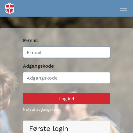
E-mail
Adgangskode
Log ind
Nulstil adgangskode
Første login