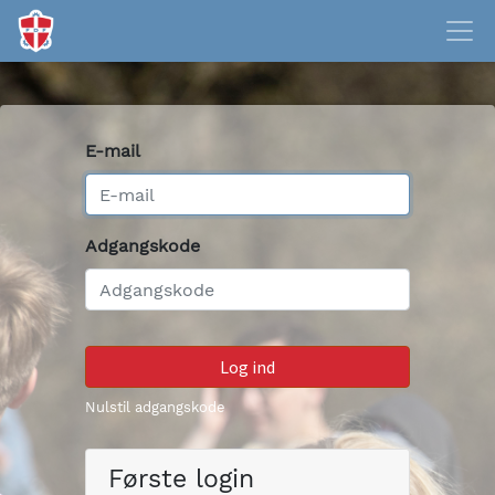
E-mail
Adgangskode
Log ind
Nulstil adgangskode
Første login