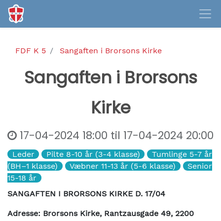
FDF K 5
Sangaften i Brorsons Kirke
Sangaften i Brorsons
Kirke
17-04-2024 18:00
til
17-04-2024 20:00
Leder
Pilte 8-10 år (3-4 klasse)
Tumlinge 5-7 år
(BH–1 klasse)
Væbner 11-13 år (5-6 klasse)
Senior
15-18 år
SANGAFTEN I BRORSONS KIRKE D. 17/04
Adresse: Brorsons Kirke, Rantzausgade 49, 2200