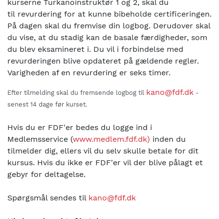
kurserne Turkanoinstruktør 1 og 2, skal du
til revurdering for at kunne bibeholde certificeringen.
På dagen skal du fremvise din logbog. Derudover skal
du vise, at du stadig kan de basale færdigheder, som
du blev eksamineret i. Du vil i forbindelse med
revurderingen blive opdateret på gældende regler.
Varigheden af en revurdering er seks timer.
kano@fdf.dk
Efter tilmelding skal du fremsende logbog til
-
senest 14 dage før kurset.
Hvis du er FDF'er bedes du logge ind i
Medlemsservice (
www.medlem.fdf.dk)
inden du
tilmelder dig, ellers vil du selv skulle betale for dit
kursus. Hvis du ikke er FDF'er vil der blive pålagt et
gebyr for deltagelse.
Spørgsmål sendes til
kano@fdf.dk