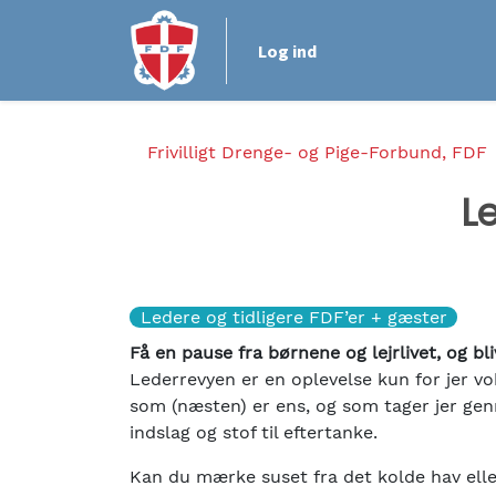
Log ind
Frivilligt Drenge- og Pige-Forbund, FDF
L
Ledere og tidligere FDF’er + gæster
Få en pause fra børnene og lejrlivet, og bl
Lederrevyen er en oplevelse kun for jer vo
som (næsten) er ens, og som tager jer gen
indslag og stof til eftertanke.
Kan du mærke suset fra det kolde hav elle