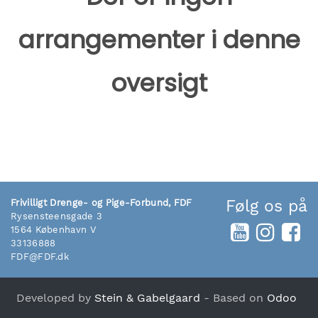
arrangementer i denne
oversigt
Følg os på
Frivilligt Drenge- og Pige-Forbund, FDF
Rysensteensgade 3
1564 København V
33136888
FDF@FDF.dk
Developed by
Stein & Gabelgaard
- Based on
Odoo